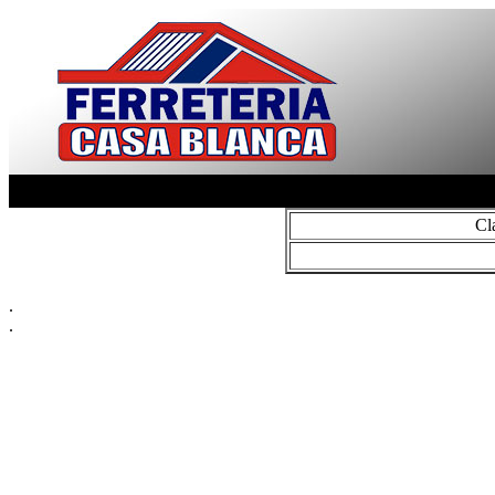
Cl
.
.